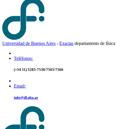
Universidad de Buenos Aires
-
Exactas
d
epartamento de
f
ísica
Teléfonos:
(+54 11) 5285-7530/7565/7566
Email:
info@df.uba.ar