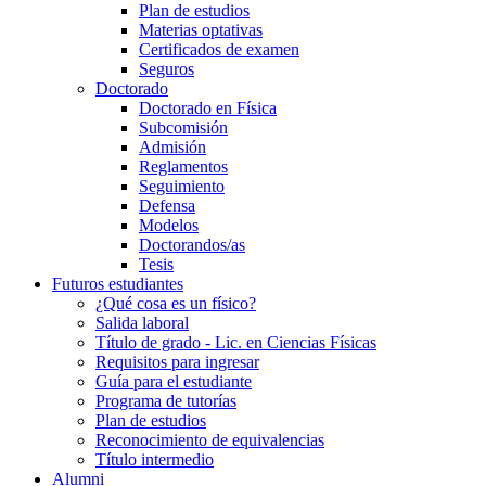
Plan de estudios
Materias optativas
Certificados de examen
Seguros
Doctorado
Doctorado en Física
Subcomisión
Admisión
Reglamentos
Seguimiento
Defensa
Modelos
Doctorandos/as
Tesis
Futuros estudiantes
¿Qué cosa es un físico?
Salida laboral
Título de grado - Lic. en Ciencias Físicas
Requisitos para ingresar
Guía para el estudiante
Programa de tutorías
Plan de estudios
Reconocimiento de equivalencias
Título intermedio
Alumni