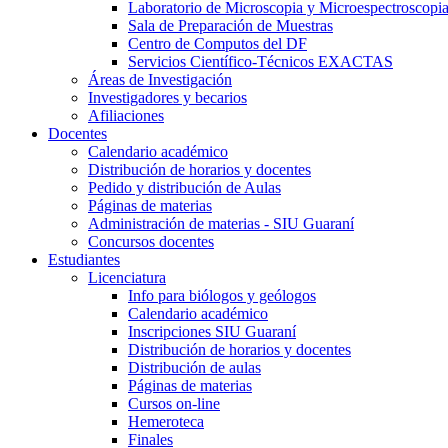
Laboratorio de Microscopia y Microespectroscopi
Sala de Preparación de Muestras
Centro de Computos del DF
Servicios Científico-Técnicos EXACTAS
Áreas de Investigación
Investigadores y becarios
Afiliaciones
Docentes
Calendario académico
Distribución de horarios y docentes
Pedido y distribución de Aulas
Páginas de materias
Administración de materias - SIU Guaraní
Concursos docentes
Estudiantes
Licenciatura
Info para biólogos y geólogos
Calendario académico
Inscripciones SIU Guaraní
Distribución de horarios y docentes
Distribución de aulas
Páginas de materias
Cursos on-line
Hemeroteca
Finales