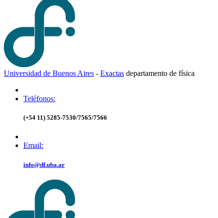
Universidad de Buenos Aires
-
Exactas
d
epartamento de
f
ísica
Teléfonos:
(+54 11) 5285-7530/7565/7566
Email:
info@df.uba.ar