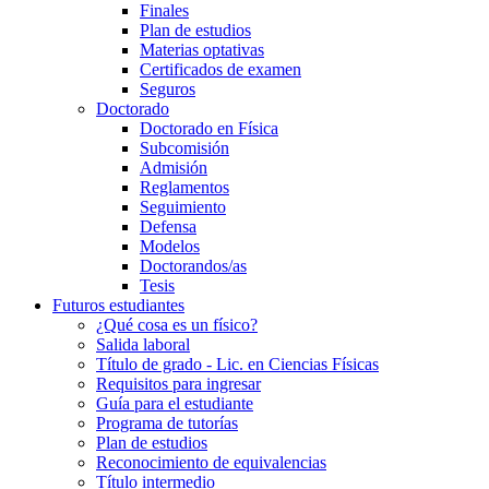
Finales
Plan de estudios
Materias optativas
Certificados de examen
Seguros
Doctorado
Doctorado en Física
Subcomisión
Admisión
Reglamentos
Seguimiento
Defensa
Modelos
Doctorandos/as
Tesis
Futuros estudiantes
¿Qué cosa es un físico?
Salida laboral
Título de grado - Lic. en Ciencias Físicas
Requisitos para ingresar
Guía para el estudiante
Programa de tutorías
Plan de estudios
Reconocimiento de equivalencias
Título intermedio