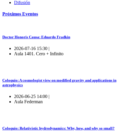
Difusión
Próximos
Eventos
Doctor Honoris Causa: Eduardo Fradkin
2026-07-16 15:30 |
Aula 1401. Cero + Infinito
Coloquio: A cosmologist view on modified gravity and applications in
astrophysics
2026-06-25 14:00 |
Aula Federman
Coloquio: Relativistic hydrodynamics: Why, how, and why so small?