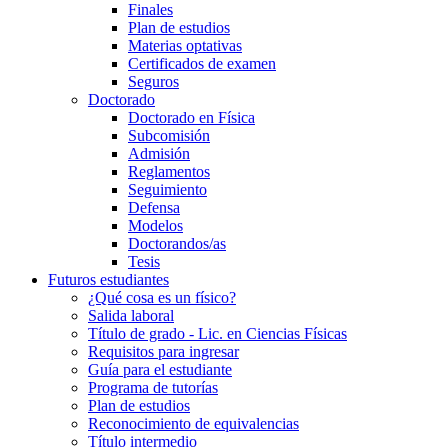
Finales
Plan de estudios
Materias optativas
Certificados de examen
Seguros
Doctorado
Doctorado en Física
Subcomisión
Admisión
Reglamentos
Seguimiento
Defensa
Modelos
Doctorandos/as
Tesis
Futuros estudiantes
¿Qué cosa es un físico?
Salida laboral
Título de grado - Lic. en Ciencias Físicas
Requisitos para ingresar
Guía para el estudiante
Programa de tutorías
Plan de estudios
Reconocimiento de equivalencias
Título intermedio