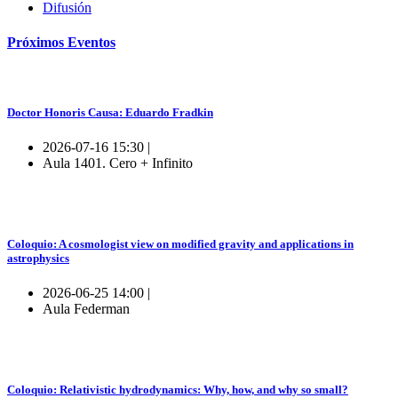
Difusión
Próximos
Eventos
Doctor Honoris Causa: Eduardo Fradkin
2026-07-16 15:30 |
Aula 1401. Cero + Infinito
Coloquio: A cosmologist view on modified gravity and applications in
astrophysics
2026-06-25 14:00 |
Aula Federman
Coloquio: Relativistic hydrodynamics: Why, how, and why so small?