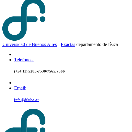
Universidad de Buenos Aires
-
Exactas
d
epartamento de
f
ísica
Teléfonos:
(+54 11) 5285-7530/7565/7566
Email:
info@df.uba.ar