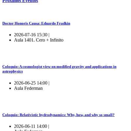
Próximos
Eventos
Doctor Honoris Causa: Eduardo Fradkin
2026-07-16 15:30 |
Aula 1401. Cero + Infinito
Coloquio: A cosmologist view on modified gravity and applications in
astrophysics
2026-06-25 14:00 |
Aula Federman
Coloquio: Relativistic hydrodynamics: Why, how, and why so small?
2026-06-11 14:00 |