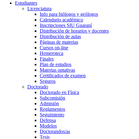
Estudiantes
Licenciatura
Info para biólogos y geólogos
Calendario académico
Inscripciones SIU Guaraní
Distribución de horarios y docentes
Distribución de aulas
Páginas de materias
Cursos on-line
Hemeroteca
Finales
Plan de estudios
Materias optativas
Certificados de examen
Seguros
Doctorado
Doctorado en Física
Subcomisión
Admisión
Reglamentos
Seguimiento
Defensa
Modelos
Doctorandos/as
Tesis