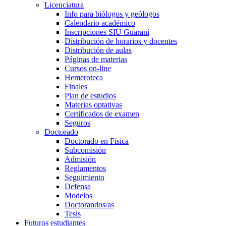
Licenciatura
Info para biólogos y geólogos
Calendario académico
Inscripciones SIU Guaraní
Distribución de horarios y docentes
Distribución de aulas
Páginas de materias
Cursos on-line
Hemeroteca
Finales
Plan de estudios
Materias optativas
Certificados de examen
Seguros
Doctorado
Doctorado en Física
Subcomisión
Admisión
Reglamentos
Seguimiento
Defensa
Modelos
Doctorandos/as
Tesis
Futuros estudiantes