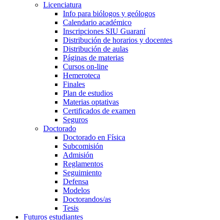
Licenciatura
Info para biólogos y geólogos
Calendario académico
Inscripciones SIU Guaraní
Distribución de horarios y docentes
Distribución de aulas
Páginas de materias
Cursos on-line
Hemeroteca
Finales
Plan de estudios
Materias optativas
Certificados de examen
Seguros
Doctorado
Doctorado en Física
Subcomisión
Admisión
Reglamentos
Seguimiento
Defensa
Modelos
Doctorandos/as
Tesis
Futuros estudiantes