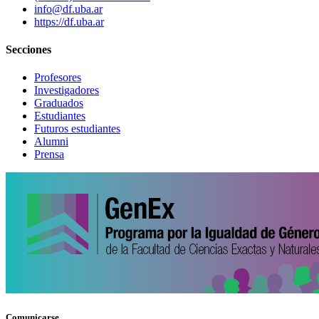
info@df.uba.ar
https://df.uba.ar
Secciones
Profesores
Investigadores
Graduados
Estudiantes
Futuros estudiantes
Alumni
Prensa
Comunicarse