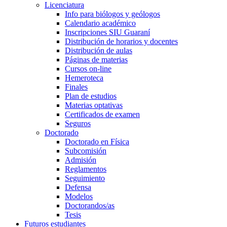
Licenciatura
Info para biólogos y geólogos
Calendario académico
Inscripciones SIU Guaraní
Distribución de horarios y docentes
Distribución de aulas
Páginas de materias
Cursos on-line
Hemeroteca
Finales
Plan de estudios
Materias optativas
Certificados de examen
Seguros
Doctorado
Doctorado en Física
Subcomisión
Admisión
Reglamentos
Seguimiento
Defensa
Modelos
Doctorandos/as
Tesis
Futuros estudiantes