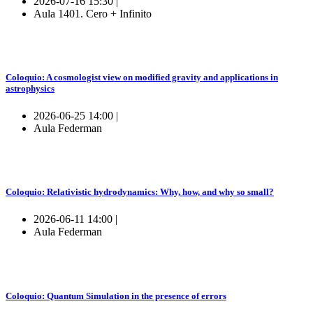
2026-07-16 15:30 |
Aula 1401. Cero + Infinito
Coloquio: A cosmologist view on modified gravity and applications in
astrophysics
2026-06-25 14:00 |
Aula Federman
Coloquio: Relativistic hydrodynamics: Why, how, and why so small?
2026-06-11 14:00 |
Aula Federman
Coloquio: Quantum Simulation in the presence of errors