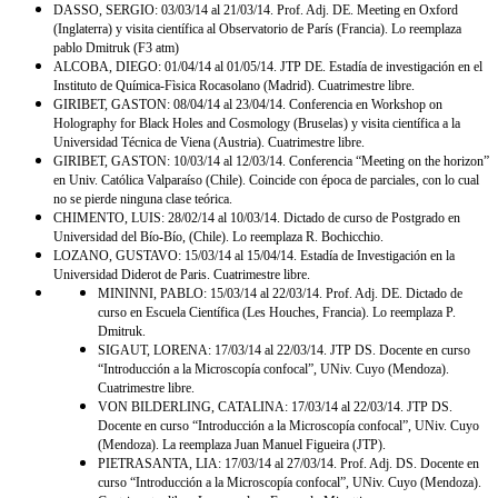
DASSO, SERGIO: 03/03/14 al 21/03/14. Prof. Adj. DE. Meeting en Oxford
(Inglaterra) y visita científica al Observatorio de París (Francia). Lo reemplaza
pablo Dmitruk (F3 atm)
ALCOBA, DIEGO: 01/04/14 al 01/05/14. JTP DE. Estadía de investigación en el
Instituto de Química-Fìsica Rocasolano (Madrid). Cuatrimestre libre.
GIRIBET, GASTON: 08/04/14 al 23/04/14. Conferencia en Workshop on
Holography for Black Holes and Cosmology (Bruselas) y visita científica a la
Universidad Técnica de Viena (Austria). Cuatrimestre libre.
GIRIBET, GASTON: 10/03/14 al 12/03/14.
Conferencia “Meeting on the horizon”
en Univ.
Católica Valparaíso (
Chile
). Coincide con época de parciales, con lo cual
no se pierde ninguna clase teórica.
CHIMENTO, LUIS: 28/02/14 al 10/03/14. Dictado de curso de Postgrado en
Universidad del Bío-Bío, (Chile). Lo reemplaza R. Bochicchio.
LOZANO, GUSTAVO: 15/03/14 al 15/04/14. Estadía de Investigación en la
Universidad Diderot de Paris. Cuatrimestre libre.
MININNI, PABLO: 15/03/14 al 22/03/14. Prof. Adj. DE. Dictado de
curso en Escuela Científica (Les Houches, Francia). Lo reemplaza P.
Dmitruk.
SIGAUT, LORENA: 17/03/14 al 22/03/14. JTP DS. Docente en curso
“Introducción a la Microscopía confocal”, UNiv. Cuyo (Mendoza).
Cuatrimestre libre.
VON BILDERLING, CATALINA: 17/03/14 al 22/03/14. JTP DS.
Docente en curso “Introducción a la Microscopía confocal”, UNiv. Cuyo
(Mendoza). La reemplaza Juan Manuel Figueira (JTP).
PIETRASANTA, LIA: 17/03/14 al 27/03/14. Prof. Adj. DS. Docente en
curso “Introducción a la Microscopía confocal”, UNiv. Cuyo (Mendoza).