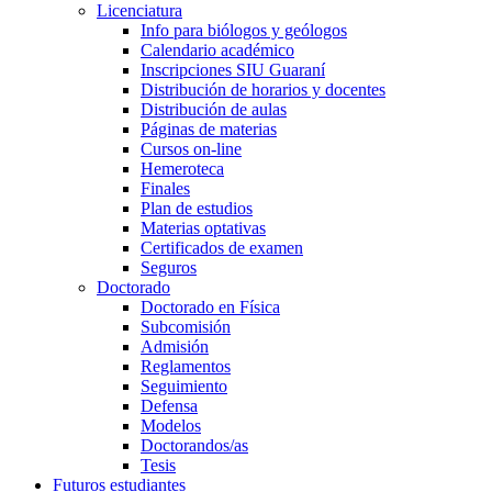
Licenciatura
Info para biólogos y geólogos
Calendario académico
Inscripciones SIU Guaraní
Distribución de horarios y docentes
Distribución de aulas
Páginas de materias
Cursos on-line
Hemeroteca
Finales
Plan de estudios
Materias optativas
Certificados de examen
Seguros
Doctorado
Doctorado en Física
Subcomisión
Admisión
Reglamentos
Seguimiento
Defensa
Modelos
Doctorandos/as
Tesis
Futuros estudiantes