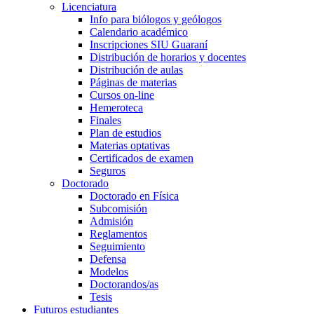
Licenciatura
Info para biólogos y geólogos
Calendario académico
Inscripciones SIU Guaraní
Distribución de horarios y docentes
Distribución de aulas
Páginas de materias
Cursos on-line
Hemeroteca
Finales
Plan de estudios
Materias optativas
Certificados de examen
Seguros
Doctorado
Doctorado en Física
Subcomisión
Admisión
Reglamentos
Seguimiento
Defensa
Modelos
Doctorandos/as
Tesis
Futuros estudiantes