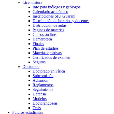
Licenciatura
Info para biólogos y geólogos
Calendario académico
Inscripciones SIU Guaraní
Distribución de horarios y docentes
Distribución de aulas
Páginas de materias
Cursos on-line
Hemeroteca
Finales
Plan de estudios
Materias optativas
Certificados de examen
Seguros
Doctorado
Doctorado en Física
Subcomisión
Admisión
Reglamentos
Seguimiento
Defensa
Modelos
Doctorandos/as
Tesis
Futuros estudiantes