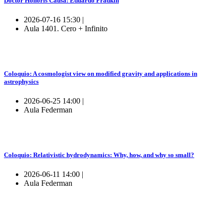
Doctor Honoris Causa: Eduardo Fradkin
2026-07-16 15:30 |
Aula 1401. Cero + Infinito
Coloquio: A cosmologist view on modified gravity and applications in
astrophysics
2026-06-25 14:00 |
Aula Federman
Coloquio: Relativistic hydrodynamics: Why, how, and why so small?
2026-06-11 14:00 |
Aula Federman