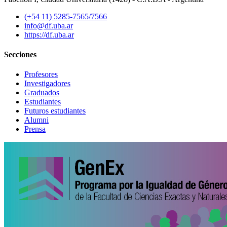
(+54 11) 5285-7565/7566
info@df.uba.ar
https://df.uba.ar
Secciones
Profesores
Investigadores
Graduados
Estudiantes
Futuros estudiantes
Alumni
Prensa