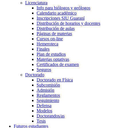
Licenciatura
Info para biólogos y geólogos
Calendario académico
Inscripciones SIU Guaraní
Distribución de horarios y docentes
Distribución de aulas
Páginas de materias
Cursos on-line
Hemeroteca
Finales
Plan de estudios
Materias optativas
Certificados de examen
Seguros
Doctorado
Doctorado en Física
Subcomisión
Admisión
Reglamentos
Seguimiento
Defensa
Modelos
Doctorandos/as
Tesis
Futuros estudiantes