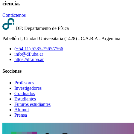
ciencia.
Contáctenos
DF: Departamento de Física
Pabellón I, Ciudad Universitaria (1428) - C.A.B.A - Argentina
(+54 11) 5285-7565/7566
info@df.uba.ar
https://df.uba.ar
Secciones
Profesores
Investigadores
Graduados
Estudiantes
Futuros estudiantes
Alumni
Prensa