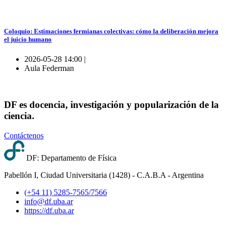
Coloquio: Estimaciones fermianas colectivas: cómo la deliberación mejora
el juicio humano
2026-05-28 14:00 |
Aula Federman
DF es docencia, investigación y popularización de la
ciencia.
Contáctenos
DF: Departamento de Física
Pabellón I, Ciudad Universitaria (1428) - C.A.B.A - Argentina
(+54 11) 5285-7565/7566
info@df.uba.ar
https://df.uba.ar