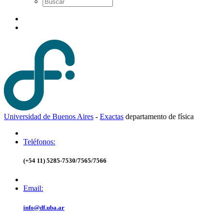
Universidad de Buenos Aires
-
Exactas
d
epartamento de
f
ísica
Teléfonos:
(+54 11) 5285-7530/7565/7566
Email:
info@df.uba.ar