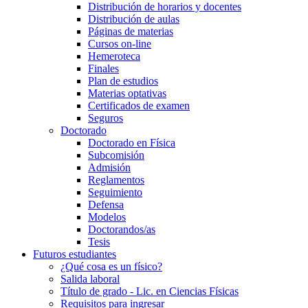
Distribución de horarios y docentes
Distribución de aulas
Páginas de materias
Cursos on-line
Hemeroteca
Finales
Plan de estudios
Materias optativas
Certificados de examen
Seguros
Doctorado
Doctorado en Física
Subcomisión
Admisión
Reglamentos
Seguimiento
Defensa
Modelos
Doctorandos/as
Tesis
Futuros estudiantes
¿Qué cosa es un físico?
Salida laboral
Título de grado - Lic. en Ciencias Físicas
Requisitos para ingresar