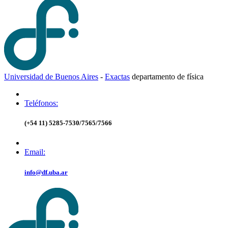
Universidad de Buenos Aires
-
Exactas
d
epartamento de
f
ísica
Teléfonos:
(+54 11) 5285-7530/7565/7566
Email:
info@df.uba.ar