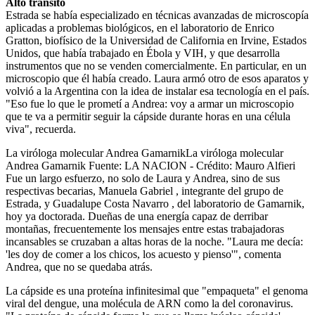
Alto tránsito
Estrada se había especializado en técnicas avanzadas de microscopía
aplicadas a problemas biológicos, en el laboratorio de Enrico
Gratton, biofísico de la Universidad de California en Irvine, Estados
Unidos, que había trabajado en Ébola y VIH, y que desarrolla
instrumentos que no se venden comercialmente. En particular, en un
microscopio que él había creado. Laura armó otro de esos aparatos y
volvió a la Argentina con la idea de instalar esa tecnología en el país.
"Eso fue lo que le prometí a Andrea: voy a armar un microscopio
que te va a permitir seguir la cápside durante horas en una célula
viva", recuerda.
La viróloga molecular Andrea GamarnikLa viróloga molecular
Andrea Gamarnik Fuente: LA NACION - Crédito: Mauro Alfieri
Fue un largo esfuerzo, no solo de Laura y Andrea, sino de sus
respectivas becarias, Manuela Gabriel , integrante del grupo de
Estrada, y Guadalupe Costa Navarro , del laboratorio de Gamarnik,
hoy ya doctorada. Dueñas de una energía capaz de derribar
montañas, frecuentemente los mensajes entre estas trabajadoras
incansables se cruzaban a altas horas de la noche. "Laura me decía:
'les doy de comer a los chicos, los acuesto y pienso'", comenta
Andrea, que no se quedaba atrás.
La cápside es una proteína infinitesimal que "empaqueta" el genoma
viral del dengue, una molécula de ARN como la del coronavirus.