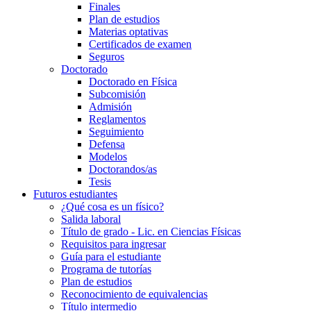
Finales
Plan de estudios
Materias optativas
Certificados de examen
Seguros
Doctorado
Doctorado en Física
Subcomisión
Admisión
Reglamentos
Seguimiento
Defensa
Modelos
Doctorandos/as
Tesis
Futuros estudiantes
¿Qué cosa es un físico?
Salida laboral
Título de grado - Lic. en Ciencias Físicas
Requisitos para ingresar
Guía para el estudiante
Programa de tutorías
Plan de estudios
Reconocimiento de equivalencias
Título intermedio