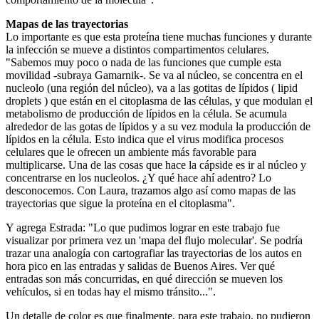
Mapas de las trayectorias
Lo importante es que esta proteína tiene muchas funciones y durante
la infección se mueve a distintos compartimentos celulares.
"Sabemos muy poco o nada de las funciones que cumple esta
movilidad -subraya Gamarnik-. Se va al núcleo, se concentra en el
nucleolo (una región del núcleo), va a las gotitas de lípidos ( lipid
droplets ) que están en el citoplasma de las células, y que modulan el
metabolismo de producción de lípidos en la célula. Se acumula
alrededor de las gotas de lípidos y a su vez modula la producción de
lípidos en la célula. Esto indica que el virus modifica procesos
celulares que le ofrecen un ambiente más favorable para
multiplicarse. Una de las cosas que hace la cápside es ir al núcleo y
concentrarse en los nucleolos. ¿Y qué hace ahí adentro? Lo
desconocemos. Con Laura, trazamos algo así como mapas de las
trayectorias que sigue la proteína en el citoplasma".
Y agrega Estrada: "Lo que pudimos lograr en este trabajo fue
visualizar por primera vez un 'mapa del flujo molecular'. Se podría
trazar una analogía con cartografiar las trayectorias de los autos en
hora pico en las entradas y salidas de Buenos Aires. Ver qué
entradas son más concurridas, en qué dirección se mueven los
vehículos, si en todas hay el mismo tránsito...".
Un detalle de color es que finalmente, para este trabajo, no pudieron