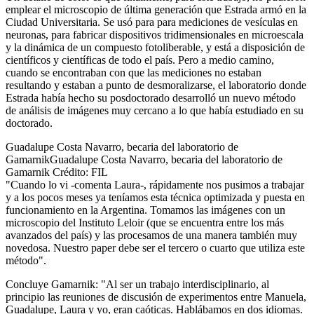
emplear el microscopio de última generación que Estrada armó en la
Ciudad Universitaria. Se usó para para mediciones de vesículas en
neuronas, para fabricar dispositivos tridimensionales en microescala
y la dinámica de un compuesto fotoliberable, y está a disposición de
científicos y científicas de todo el país. Pero a medio camino,
cuando se encontraban con que las mediciones no estaban
resultando y estaban a punto de desmoralizarse, el laboratorio donde
Estrada había hecho su posdoctorado desarrolló un nuevo método
de análisis de imágenes muy cercano a lo que había estudiado en su
doctorado.
Guadalupe Costa Navarro, becaria del laboratorio de
GamarnikGuadalupe Costa Navarro, becaria del laboratorio de
Gamarnik Crédito: FIL
"Cuando lo vi -comenta Laura-, rápidamente nos pusimos a trabajar
y a los pocos meses ya teníamos esta técnica optimizada y puesta en
funcionamiento en la Argentina. Tomamos las imágenes con un
microscopio del Instituto Leloir (que se encuentra entre los más
avanzados del país) y las procesamos de una manera también muy
novedosa. Nuestro paper debe ser el tercero o cuarto que utiliza este
método".
Concluye Gamarnik: "Al ser un trabajo interdisciplinario, al
principio las reuniones de discusión de experimentos entre Manuela,
Guadalupe, Laura y yo, eran caóticas. Hablábamos en dos idiomas.