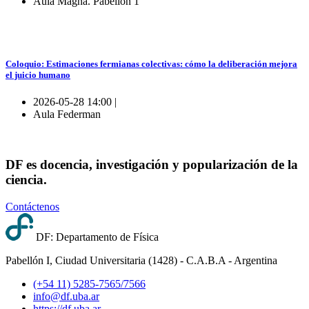
Aula Magna. Pabellon 1
Coloquio: Estimaciones fermianas colectivas: cómo la deliberación mejora
el juicio humano
2026-05-28 14:00 |
Aula Federman
DF es docencia, investigación y popularización de la
ciencia.
Contáctenos
DF: Departamento de Física
Pabellón I, Ciudad Universitaria (1428) - C.A.B.A - Argentina
(+54 11) 5285-7565/7566
info@df.uba.ar
https://df.uba.ar