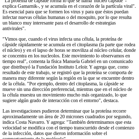
"La proteína de cápside forma lo que se llama 'núcleo cápside' -
explica Gamarnik-, y se acumula en el corazón de la partícula viral".
Es esencial para que se formen los virus y para que éstos puedan
infectar nuevas células humanas o del mosquito, por lo que resulta
un blanco muy interesante para el desarrollo de estrategias
antivirales".
"Vimos que, cuando el virus infecta una célula, la proteína de
cápside rápidamente se acumula en el citoplasma (la parte que rodea
el núcleo) y en el lapso de horas se moviliza al núcleo celular, donde
se concentra en los nucleolos. Este movimiento lo observamos en
tiempo real", comenta la física Manuela Gabriel en un comunicado
que distribuyó la Fundación Instituto Leloir. Y agrega que, como
resultado de este trabajo, se registró que la proteína se comporta de
manera muy diferente según la región en la que se encuentre dentro
de la célula. "Por ejemplo, dentro del citoplasma, la cápside se
mueve sin una dirección preferencial, mientras que en el núcleo de
la célula muestra un movimiento mucho más organizado, lo que
sugiere algún grado de interacción con el entorno", destaca.
Las investigaciones pudieron determinar que la proteína recorre
aproximadamente un área de 20 micrones cuadrados por segundo,
indica Costa Navarro. Y agrega: "También determinamos que esta
velocidad se modifica con el tiempo transcurrido desde el comienzo
de la infección, datos que dieron información sobre el
comportamiento de la molécula".