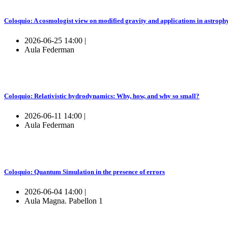
Coloquio: A cosmologist view on modified gravity and applications in astroph
2026-06-25 14:00 |
Aula Federman
Coloquio: Relativistic hydrodynamics: Why, how, and why so small?
2026-06-11 14:00 |
Aula Federman
Coloquio: Quantum Simulation in the presence of errors
2026-06-04 14:00 |
Aula Magna. Pabellon 1