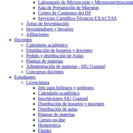
Laboratorio de Microscopia y Microespectroscopi
Sala de Preparación de Muestras
Centro de Computos del DF
Servicios Científico-Técnicos EXACTAS
Áreas de Investigación
Investigadores y becarios
Afiliaciones
Docentes
Calendario académico
Distribución de horarios y docentes
Pedido y distribución de Aulas
Páginas de materias
Administración de materias - SIU Guaraní
Concursos docentes
Estudiantes
Licenciatura
Info para biólogos y geólogos
Calendario académico
Inscripciones SIU Guaraní
Distribución de horarios y docentes
Distribución de aulas
Páginas de materias
Cursos on-line
Hemeroteca
Finales