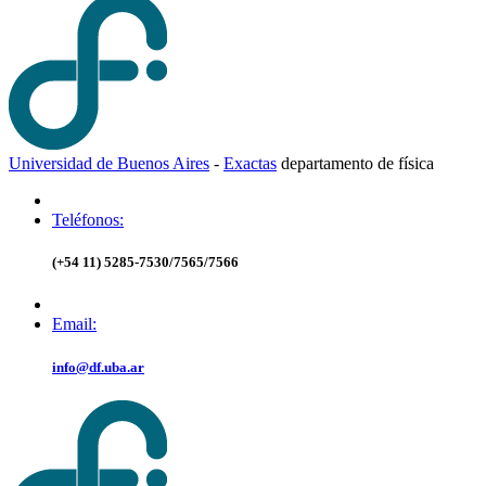
Universidad de Buenos Aires
-
Exactas
d
epartamento de
f
ísica
Teléfonos:
(+54 11) 5285-7530/7565/7566
Email:
info@df.uba.ar