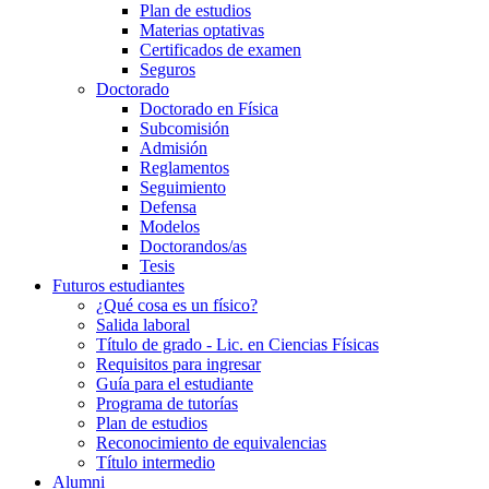
Plan de estudios
Materias optativas
Certificados de examen
Seguros
Doctorado
Doctorado en Física
Subcomisión
Admisión
Reglamentos
Seguimiento
Defensa
Modelos
Doctorandos/as
Tesis
Futuros estudiantes
¿Qué cosa es un físico?
Salida laboral
Título de grado - Lic. en Ciencias Físicas
Requisitos para ingresar
Guía para el estudiante
Programa de tutorías
Plan de estudios
Reconocimiento de equivalencias
Título intermedio
Alumni