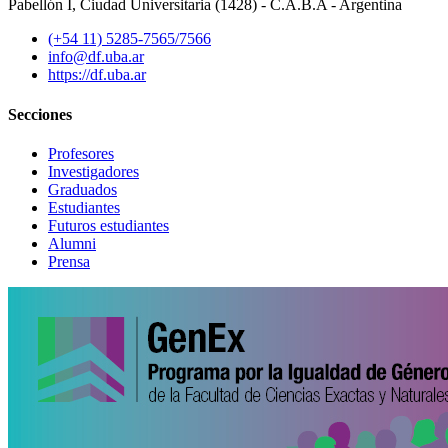
Pabellón I, Ciudad Universitaria (1428) - C.A.B.A - Argentina
(+54 11) 5285-7565/7566
info@df.uba.ar
https://df.uba.ar
Secciones
Profesores
Investigadores
Graduados
Estudiantes
Futuros estudiantes
Alumni
Prensa