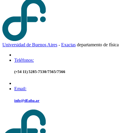
Universidad de Buenos Aires
-
Exactas
d
epartamento de
f
ísica
Teléfonos:
(+54 11) 5285-7530/7565/7566
Email:
info@df.uba.ar