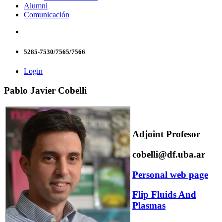
Alumni
Comunicación
5285-7530/7565/7566
Login
Pablo Javier Cobelli
Adjoint Profesor
cobelli@df.uba.ar
Personal web page
Flip Fluids And
Plasmas