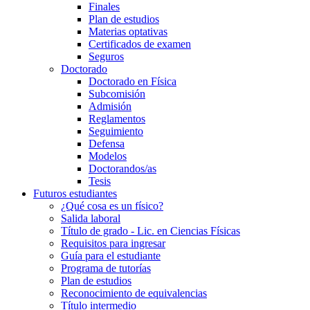
Finales
Plan de estudios
Materias optativas
Certificados de examen
Seguros
Doctorado
Doctorado en Física
Subcomisión
Admisión
Reglamentos
Seguimiento
Defensa
Modelos
Doctorandos/as
Tesis
Futuros estudiantes
¿Qué cosa es un físico?
Salida laboral
Título de grado - Lic. en Ciencias Físicas
Requisitos para ingresar
Guía para el estudiante
Programa de tutorías
Plan de estudios
Reconocimiento de equivalencias
Título intermedio