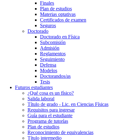
Finales
Plan de estudios
Materias optativas
Certificados de examen
Seguros
Doctorado
Doctorado en Física
Subcomisión
Admisión
Reglamentos
Seguimiento
Defensa
Modelos
Doctorandos/as
Tesis
Futuros estudiantes
¿Qué cosa es un físico?
Salida laboral
Título de grado - Lic. en Ciencias Físicas
Requisitos para ingresar
Guía para el estudiante
Programa de tutorías
Plan de estudios
Reconocimiento de equivalencias
Título intermedio