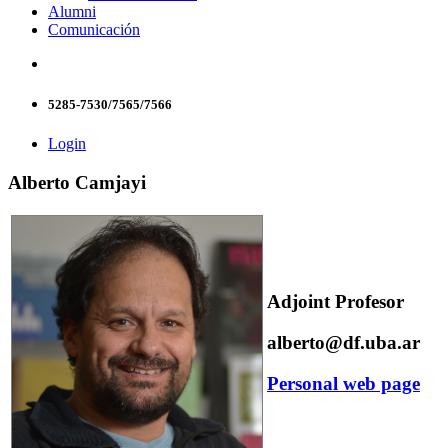
Alumni
Comunicación
5285-7530/7565/7566
Login
Alberto Camjayi
Adjoint Profesor
alberto@df.uba.ar
Personal web page