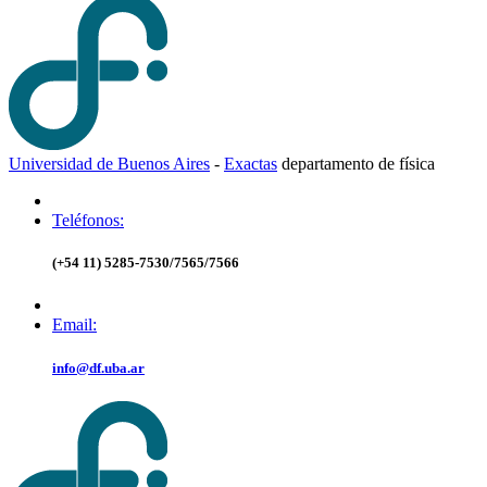
Universidad de Buenos Aires
-
Exactas
d
epartamento de
f
ísica
Teléfonos:
(+54 11) 5285-7530/7565/7566
Email:
info@df.uba.ar