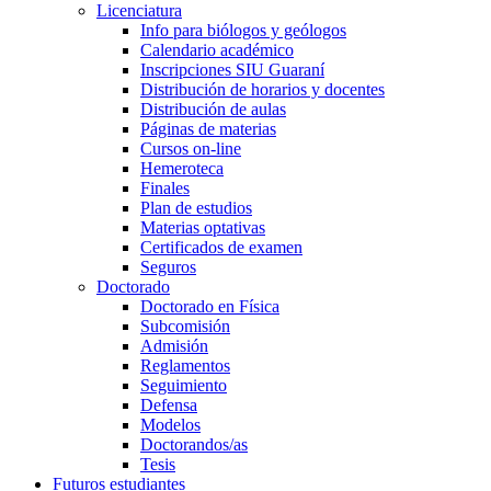
Licenciatura
Info para biólogos y geólogos
Calendario académico
Inscripciones SIU Guaraní
Distribución de horarios y docentes
Distribución de aulas
Páginas de materias
Cursos on-line
Hemeroteca
Finales
Plan de estudios
Materias optativas
Certificados de examen
Seguros
Doctorado
Doctorado en Física
Subcomisión
Admisión
Reglamentos
Seguimiento
Defensa
Modelos
Doctorandos/as
Tesis
Futuros estudiantes