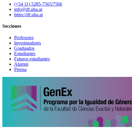
(+54 11) 5285-7565/7566
info@df.uba.ar
https://df.uba.ar
Secciones
Profesores
Investigadores
Graduados
Estudiantes
Futuros estudiantes
Alumni
Prensa