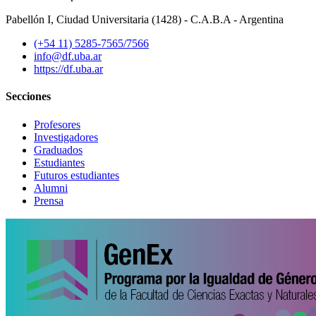
Pabellón I, Ciudad Universitaria (1428) - C.A.B.A - Argentina
(+54 11) 5285-7565/7566
info@df.uba.ar
https://df.uba.ar
Secciones
Profesores
Investigadores
Graduados
Estudiantes
Futuros estudiantes
Alumni
Prensa