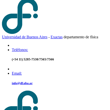
Universidad de Buenos Aires
-
Exactas
d
epartamento de
f
ísica
Teléfonos:
(+54 11) 5285-7530/7565/7566
Email:
info@df.uba.ar