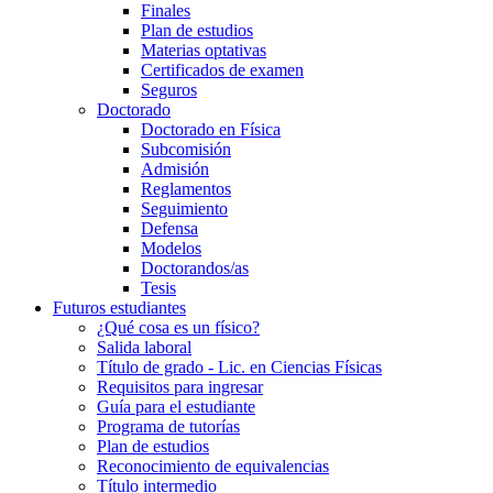
Finales
Plan de estudios
Materias optativas
Certificados de examen
Seguros
Doctorado
Doctorado en Física
Subcomisión
Admisión
Reglamentos
Seguimiento
Defensa
Modelos
Doctorandos/as
Tesis
Futuros estudiantes
¿Qué cosa es un físico?
Salida laboral
Título de grado - Lic. en Ciencias Físicas
Requisitos para ingresar
Guía para el estudiante
Programa de tutorías
Plan de estudios
Reconocimiento de equivalencias
Título intermedio