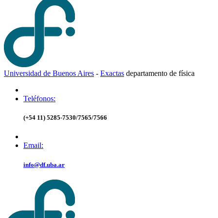
Universidad de Buenos Aires
-
Exactas
d
epartamento de
f
ísica
Teléfonos:
(+54 11) 5285-7530/7565/7566
Email:
info@df.uba.ar