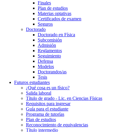
Finales
Plan de estudios
Materias optativas
Certificados de examen
Seguros
Doctorado
Doctorado en Física
Subcomisión
Admisión
Reglamentos
Seguimiento
Defensa
Modelos
Doctorandos/as
Tesis
Futuros estudiantes
¿Qué cosa es un físico?
Salida laboral
Título de grado - Lic. en Ciencias Físicas
Requisitos para ingresar
Guía para el estudiante
Programa de tutorías
Plan de estudios
Reconocimiento de equivalencias
Título intermedio