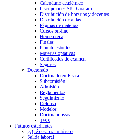
Calendario académico
Inscripciones SIU Guaraní
Distribución de horarios y docentes
Distribución de aulas
Páginas de materias
Cursos on-line
Hemeroteca
Finales
Plan de estudios
Materias optativas
Certificados de examen
Seguros
Doctorado
Doctorado en Física
Subcomisión
Admisión
Reglamentos
Seguimiento
Defensa
Modelos
Doctorandos/as
Tesis
Futuros estudiantes
¿Qué cosa es un físico?
Salida laboral