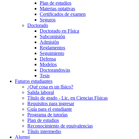
Plan de estudios
Materias optativas
Certificados de examen
Seguros
Doctorado
Doctorado en Física
Subcomisión
Admisión
Reglamentos
Seguimiento
Defensa
Modelos
Doctorandos/as
Tesis
Futuros estudiantes
¿Qué cosa es un físico?
Salida laboral
Título de grado - Lic. en Ciencias Físicas
Requisitos para ingresar
Guía para el estudiante
Programa de tutorías
Plan de estudios
Reconocimiento de equivalencias
Título intermedio
Alumni