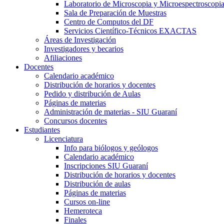
Laboratorio de Microscopia y Microespectroscopi
Sala de Preparación de Muestras
Centro de Computos del DF
Servicios Científico-Técnicos EXACTAS
Áreas de Investigación
Investigadores y becarios
Afiliaciones
Docentes
Calendario académico
Distribución de horarios y docentes
Pedido y distribución de Aulas
Páginas de materias
Administración de materias - SIU Guaraní
Concursos docentes
Estudiantes
Licenciatura
Info para biólogos y geólogos
Calendario académico
Inscripciones SIU Guaraní
Distribución de horarios y docentes
Distribución de aulas
Páginas de materias
Cursos on-line
Hemeroteca
Finales