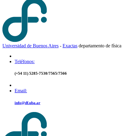
Universidad de Buenos Aires
-
Exactas
d
epartamento de
f
ísica
Teléfonos:
(+54 11) 5285-7530/7565/7566
Email:
info@df.uba.ar