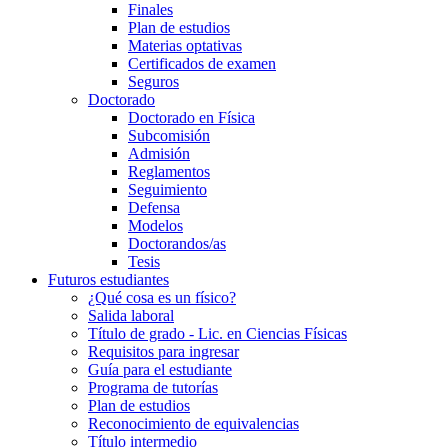
Finales
Plan de estudios
Materias optativas
Certificados de examen
Seguros
Doctorado
Doctorado en Física
Subcomisión
Admisión
Reglamentos
Seguimiento
Defensa
Modelos
Doctorandos/as
Tesis
Futuros estudiantes
¿Qué cosa es un físico?
Salida laboral
Título de grado - Lic. en Ciencias Físicas
Requisitos para ingresar
Guía para el estudiante
Programa de tutorías
Plan de estudios
Reconocimiento de equivalencias
Título intermedio