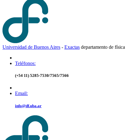
Universidad de Buenos Aires
-
Exactas
d
epartamento de
f
ísica
Teléfonos:
(+54 11) 5285-7530/7565/7566
Email:
info@df.uba.ar