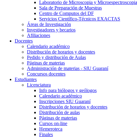
Laboratorio de Microscopia y Microespectroscopi
Sala de Preparación de Muestras
Centro de Computos del DF
Servicios Científico-Técnicos EXACTAS
Áreas de Investigación
Investigadores y becarios
Afiliaciones
Docentes
Calendario académico
Distribución de horarios y docentes
Pedido y distribución de Aulas
Páginas de materias
Administración de materias - SIU Guaraní
Concursos docentes
Estudiantes
Licenciatura
Info para biólogos y geólogos
Calendario académico
Inscripciones SIU Guaraní
Distribución de horarios y docentes
Distribución de aulas
Páginas de materias
Cursos on-line
Hemeroteca
Finales