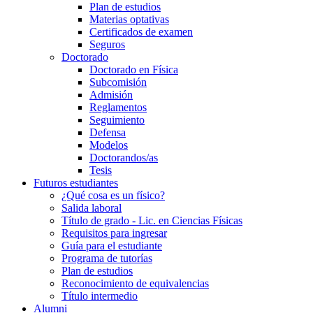
Plan de estudios
Materias optativas
Certificados de examen
Seguros
Doctorado
Doctorado en Física
Subcomisión
Admisión
Reglamentos
Seguimiento
Defensa
Modelos
Doctorandos/as
Tesis
Futuros estudiantes
¿Qué cosa es un físico?
Salida laboral
Título de grado - Lic. en Ciencias Físicas
Requisitos para ingresar
Guía para el estudiante
Programa de tutorías
Plan de estudios
Reconocimiento de equivalencias
Título intermedio
Alumni