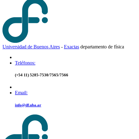
Universidad de Buenos Aires
-
Exactas
d
epartamento de
f
ísica
Teléfonos:
(+54 11) 5285-7530/7565/7566
Email:
info@df.uba.ar