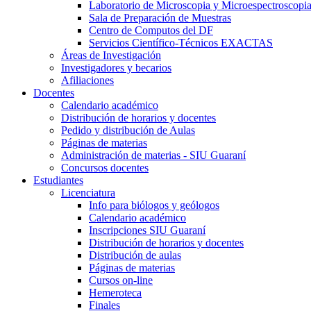
Laboratorio de Microscopia y Microespectroscopi
Sala de Preparación de Muestras
Centro de Computos del DF
Servicios Científico-Técnicos EXACTAS
Áreas de Investigación
Investigadores y becarios
Afiliaciones
Docentes
Calendario académico
Distribución de horarios y docentes
Pedido y distribución de Aulas
Páginas de materias
Administración de materias - SIU Guaraní
Concursos docentes
Estudiantes
Licenciatura
Info para biólogos y geólogos
Calendario académico
Inscripciones SIU Guaraní
Distribución de horarios y docentes
Distribución de aulas
Páginas de materias
Cursos on-line
Hemeroteca
Finales