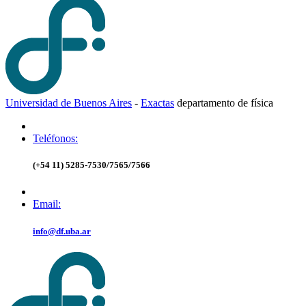
Universidad de Buenos Aires
-
Exactas
d
epartamento de
f
ísica
Teléfonos:
(+54 11) 5285-7530/7565/7566
Email:
info@df.uba.ar