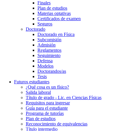
Finales
Plan de estudios
Materias optativas
Certificados de examen
Seguros
Doctorado
Doctorado en Física
Subcomisión
Admisión
Reglamentos
Seguimiento
Defensa
Modelos
Doctorandos/as
Tesis
Futuros estudiantes
¿Qué cosa es un físico?
Salida laboral
Título de grado - Lic. en Ciencias Físicas
Requisitos para ingresar
Guía para el estudiante
Programa de tutorías
Plan de estudios
Reconocimiento de equivalencias
Título intermedio