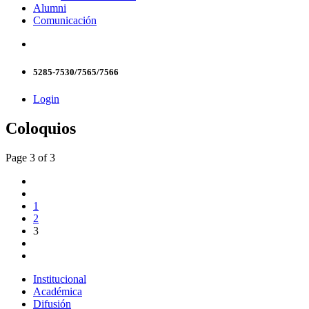
Alumni
Comunicación
5285-7530/7565/7566
Login
Coloquios
Page 3 of 3
1
2
3
Institucional
Académica
Difusión