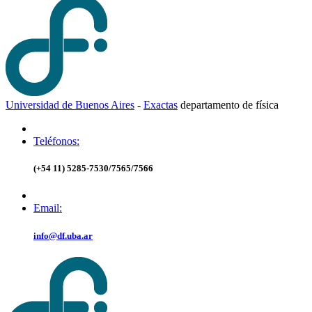
Universidad de Buenos Aires
-
Exactas
d
epartamento de
f
ísica
Teléfonos:
(+54 11) 5285-7530/7565/7566
Email:
info@df.uba.ar